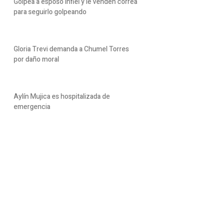
Golpea a esposo infiel y le venden correa
para seguirlo golpeando
Gloria Trevi demanda a Chumel Torres
por daño moral
Aylín Mujica es hospitalizada de
emergencia