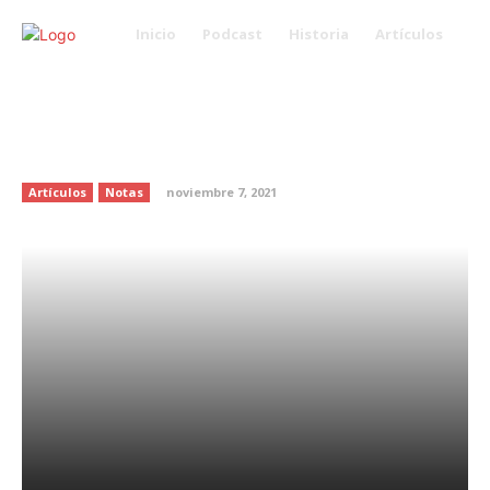
Inicio
Podcast
Historia
Artículos
Fallece Enrique Rocha, el villano
por excelencia de la televisión
mexicana
Artículos
Notas
noviembre 7, 2021