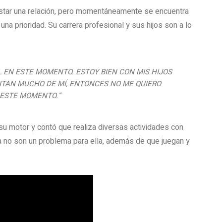
 estar una relación, pero momentáneamente se encuentra
una prioridad. Su carrera profesional y sus hijos son a lo
EL EN ESTE MOMENTO. ESTOY BIEN CON MIS HIJOS
ITAN MUCHO DE MÍ, ENTONCES NO ME QUIERO
 ESTE MOMENTO.”
su motor y contó que realiza diversas actividades con
ina no son un problema para ella, además de que juegan y