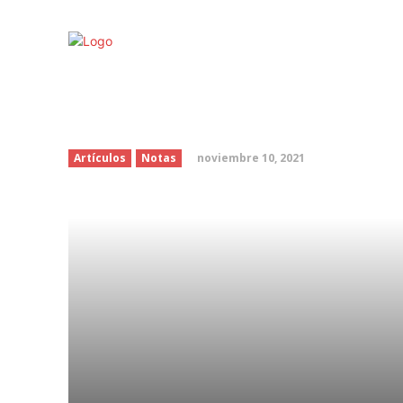
“Yo prefería no estar c
sincera sobre sus rela
noviembre 10, 2021
Artículos
Notas