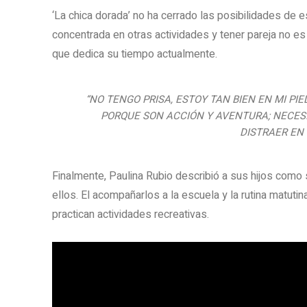
‘La chica dorada’ no ha cerrado las posibilidades de
concentrada en otras actividades y tener pareja no es 
que dedica su tiempo actualmente.
“NO TENGO PRISA, ESTOY TAN BIEN EN MI PI
PORQUE SON ACCIÓN Y AVENTURA; NECES
DISTRAER EN
Finalmente, Paulina Rubio describió a sus hijos como 
ellos. El acompañarlos a la escuela y la rutina matut
practican actividades recreativas.