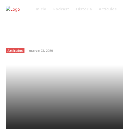
Inicio
Podcast
Historia
Artículos
GRACIAS GOOGLE POR ESTA
EXPOSICIÓN INTERACTIVA DE
FRIDA KAHLO
Artículos
marzo 23, 2020