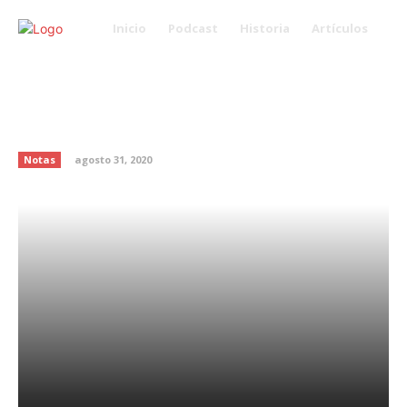
Inicio
Podcast
Historia
Artículos
Hombre que pesa más de 200
kilos es un éxito en Only Fans,
pagan por verlo comer
Notas
agosto 31, 2020