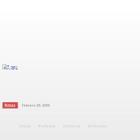
La guía definitiva para conseguir
ese maquillaje natural que solo
logran las famosas
Notas
febrero 20, 2020
Inicio
Podcast
Historia
Artículos