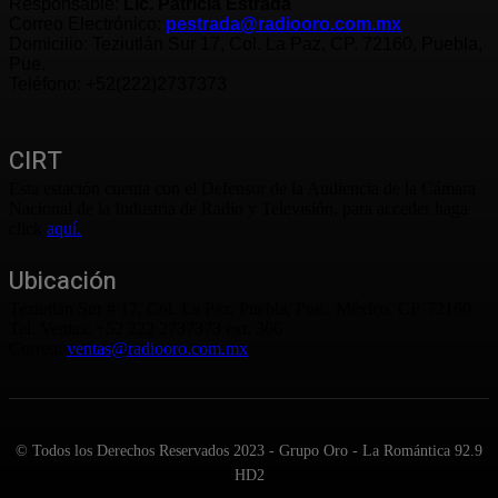
Responsable:
Lic. Patricia Estrada
Correo Electrónico:
pestrada@radiooro.com.mx
Domicilio: Teziutlán Sur 17, Col. La Paz, CP. 72160, Puebla,
Pue.
Teléfono: +52(222)2737373
CIRT
Esta estación cuenta con el Defensor de la Audiencia de la Cámara
Nacional de la Industria de Radio y Televisión, para acceder haga
click
aquí.
Ubicación
Teziutlán Sur # 17, Col. La Paz, Puebla, Pue., México. CP. 72160
Tel. Ventas: +52 222 2737373 ext. 366
Correo:
ventas@radiooro.com.mx
© Todos los Derechos Reservados 2023 - Grupo Oro - La Romántica 92.9
HD2