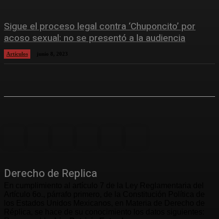
Sigue el proceso legal contra ‘Chuponcito’ por
acoso sexual: no se presentó a la audiencia
Artículos
junio 8, 2023
Derecho de Replica
En cumplimiento al artículo 7 de la Ley Reglamentaria del
Artículo 6o., párrafo primero, de la Constitución Política de
los Estados Unidos Mexicanos, en Materia de Derecho de
Réplica, se hace de su conocimiento los datos siguientes: