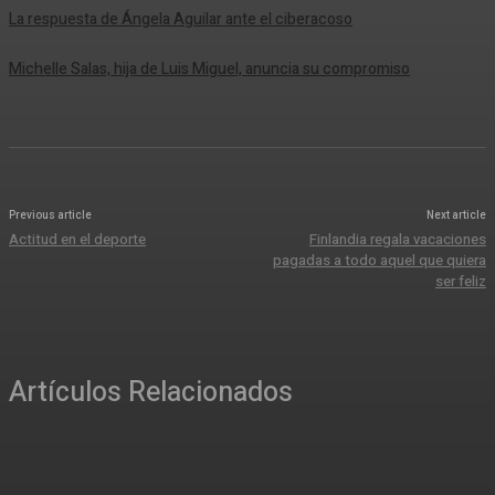
La respuesta de Ángela Aguilar ante el ciberacoso
Michelle Salas, hija de Luis Miguel, anuncia su compromiso
Previous article
Next article
Actitud en el deporte
Finlandia regala vacaciones
pagadas a todo aquel que quiera
ser feliz
Artículos Relacionados