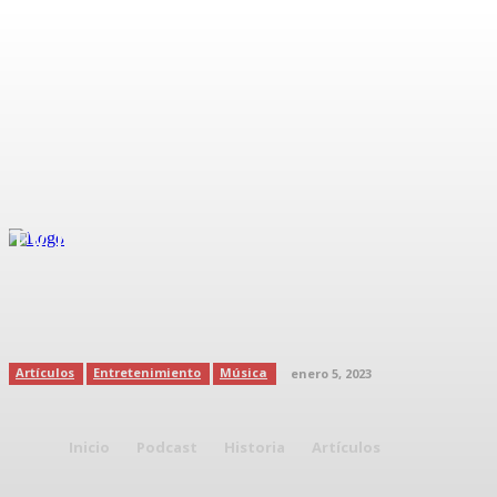
TV NOTAS dice que Poncho
Herrera pidió 10 millones de
dólares para unirse a RBD
Artículos
Entretenimiento
Música
enero 5, 2023
Inicio
Podcast
Historia
Artículos