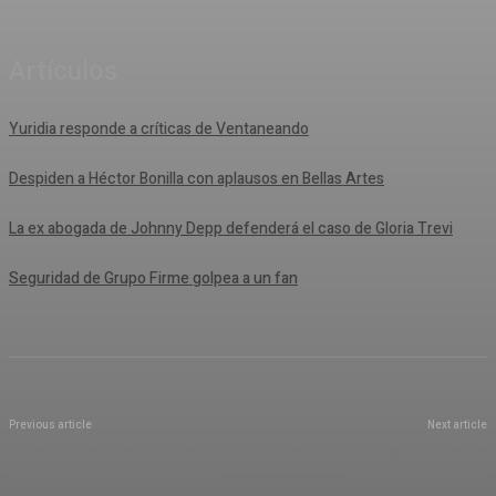
Artículos
Yuridia responde a críticas de Ventaneando
Despiden a Héctor Bonilla con aplausos en Bellas Artes
La ex abogada de Johnny Depp defenderá el caso de Gloria Trevi
Seguridad de Grupo Firme golpea a un fan
Previous article
Next article
Selena y Juan Gabriel en la lista de
Tunden a Pati Chapoy por meme
mejores cantantes de la historia
sobre el ‘Culiacanazo’