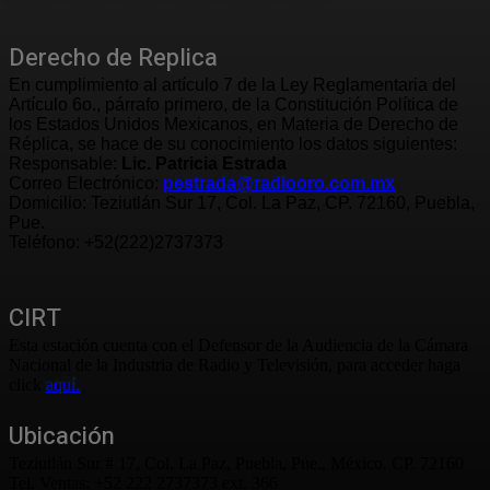
Derecho de Replica
En cumplimiento al artículo 7 de la Ley Reglamentaria del
Artículo 6o., párrafo primero, de la Constitución Política de
los Estados Unidos Mexicanos, en Materia de Derecho de
Réplica, se hace de su conocimiento los datos siguientes:
Responsable:
Lic. Patricia Estrada
Correo Electrónico:
pestrada@radiooro.com.mx
Domicilio: Teziutlán Sur 17, Col. La Paz, CP. 72160, Puebla,
Pue.
Teléfono: +52(222)2737373
CIRT
Esta estación cuenta con el Defensor de la Audiencia de la Cámara
Nacional de la Industria de Radio y Televisión, para acceder haga
click
aquí.
Ubicación
Teziutlán Sur # 17, Col. La Paz, Puebla, Pue., México. CP. 72160
Tel. Ventas: +52 222 2737373 ext. 366