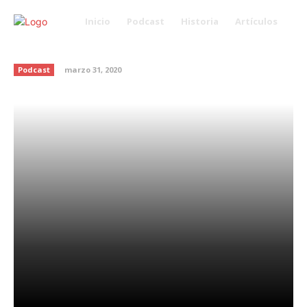
Inicio
Podcast
Historia
Artículos
Ley Fintech
Podcast
marzo 31, 2020