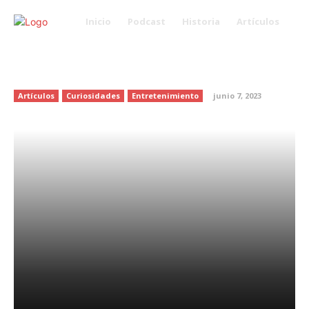
Inicio
Podcast
Historia
Artículos
Poncho de Nigris arremete
contra Adal Ramones
Artículos
Curiosidades
Entretenimiento
junio 7, 2023