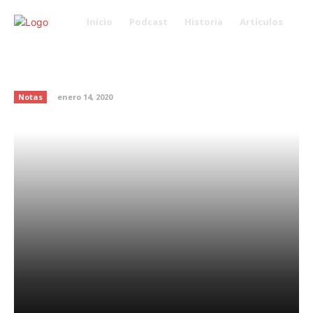
Inicio
Podcast
Historia
Artículos
¿Por qué debes aprender a
perdonar?
Notas
enero 14, 2020