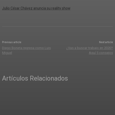
Julio César Chávez anuncia su reality show
Previous article
Next article
Diego Boneta regresa como Luis
¿Vas a buscar trabajo en 2020?
Miguel
Aquí 5 consejos
Artículos Relacionados