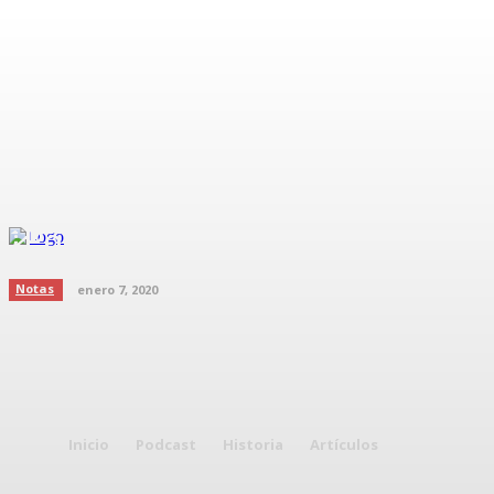
¿Por qué me despierto cansado?
Notas
enero 7, 2020
Inicio
Podcast
Historia
Artículos