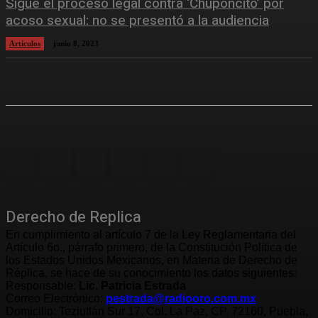
Sigue el proceso legal contra ‘Chuponcito’ por
acoso sexual: no se presentó a la audiencia
Artículos
junio 8, 2023
Derecho de Replica
En cumplimiento al artículo 7 de la Ley Reglamentaria del
Artículo 6o., párrafo primero, de la Constitución Política de
los Estados Unidos Mexicanos, en Materia de Derecho de
Réplica, se hace de su conocimiento los datos siguientes:
Responsable:
Lic. Patricia Estrada
Correo Electrónico:
pestrada@radiooro.com.mx
Domicilio: Teziutlán Sur 17, Col. La Paz, CP. 72160, Puebla,