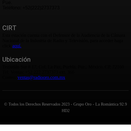
Pue.
Teléfono: +52(222)2737373
CIRT
Esta estación cuenta con el Defensor de la Audiencia de la Cámara
Nacional de la Industria de Radio y Televisión, para acceder haga
click
aquí.
Ubicación
Teziutlán Sur # 17, Col. La Paz, Puebla, Pue., México. CP. 72160
Tel. Ventas: +52 222 2737373 ext. 366
Correo:
ventas@radiooro.com.mx
© Todos los Derechos Reservados 2023 - Grupo Oro - La Romántica 92.9
HD2