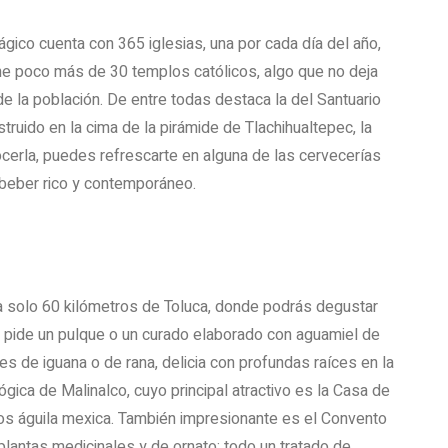
ico cuenta con 365 iglesias, una por cada día del año,
ne poco más de 30 templos católicos, algo que no deja
e la población. De entre todas destaca la del Santuario
ruido en la cima de la pirámide de Tlachihualtepec, la
cerla, puedes refrescarte en alguna de las cervecerías
beber rico y contemporáneo.
a solo 60 kilómetros de Toluca, donde podrás degustar
do, pide un pulque o un curado elaborado con aguamiel de
es de iguana o de rana, delicia con profundas raíces en la
ógica de Malinalco, cuyo principal atractivo es la Casa de
ros águila mexica. También impresionante es el Convento
antas medicinales y de ornato: todo un tratado de