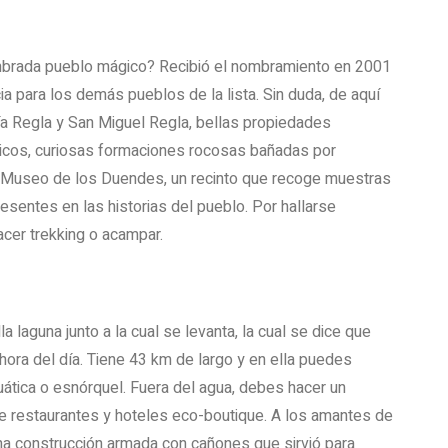
ombrada pueblo mágico? Recibió el nombramiento en 2001
para los demás pueblos de la lista. Sin duda, de aquí
ría Regla y San Miguel Regla, bellas propiedades
ticos, curiosas formaciones rocosas bañadas por
l Museo de los Duendes, un recinto que recoge muestras
esentes en las historias del pueblo. Por hallarse
cer trekking o acampar.
 laguna junto a la cual se levanta, la cual se dice que
ora del día. Tiene 43 km de largo y en ella puedes
ática o esnórquel. Fuera del agua, debes hacer un
 de restaurantes y hoteles eco-boutique. A los amantes de
una construcción armada con cañones que sirvió para