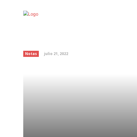
“Pueblos Mágicos más
México” #Temporada
julio 21, 2022
Notas