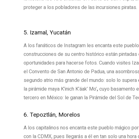
proteger a los pobladores de las incursiones piratas.
5. Izamal, Yucatán
A los fanáticos de Instagram les encanta este pueblo
construcciones de su centro histórico están pintadas c
oportunidades para hacerse fotos. Cuando visites Iza
el Convento de San Antonio de Padua, una asombrosa c
segundo atrio más grande del mundo: solo lo supera el
la pirámide maya K’inich K’áak’ Mo’
,
cuyo basamento es 
tercero en México: le ganan la Pirámide del Sol de Te
6. Tepoztlán, Morelos
A los capitalinos nos encanta este pueblo mágico por
con la CDMX, pues llegarás a él en tan solo una hora