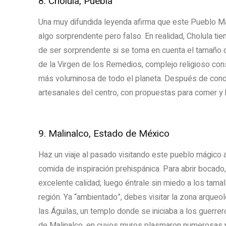
8. Cholula, Puebla
Una muy difundida leyenda afirma que este Pueblo Mág
algo sorprendente pero falso. En realidad, Cholula tie
de ser sorprendente si se toma en cuenta el tamaño d
de la Virgen de los Remedios, complejo religioso const
más voluminosa de todo el planeta. Después de cono
artesanales del centro, con propuestas para comer y 
9. Malinalco, Estado de México
Haz un viaje al pasado visitando este pueblo mágico 
comida de inspiración prehispánica. Para abrir boca
excelente calidad; luego éntrale sin miedo a los tamal
región. Ya “ambientado”, debes visitar la zona arqueol
las Águilas, un templo donde se iniciaba a los guerre
de Malinalco, en cuyos muros plasmaron numerosas pl