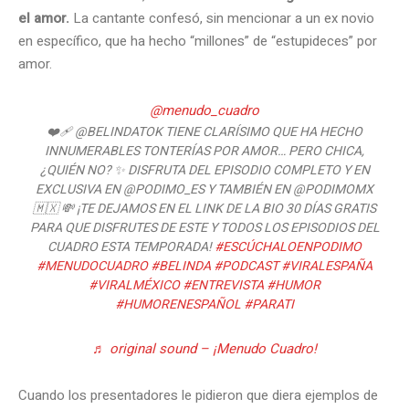
el amor.
La cantante confesó, sin mencionar a un ex novio
en específico, que ha hecho “millones” de “estupideces” por
amor.
@menudo_cuadro
❤️‍🩹 @BELINDATOK TIENE CLARÍSIMO QUE HA HECHO
INNUMERABLES TONTERÍAS POR AMOR… PERO CHICA,
¿QUIÉN NO? ✨ DISFRUTA DEL EPISODIO COMPLETO Y EN
EXCLUSIVA EN @PODIMO_ES Y TAMBIÉN EN @PODIMOMX
🇲🇽 💸 ¡TE DEJAMOS EN EL LINK DE LA BIO 30 DÍAS GRATIS
PARA QUE DISFRUTES DE ESTE Y TODOS LOS EPISODIOS DEL
CUADRO ESTA TEMPORADA!
#ESCÚCHALOENPODIMO
#MENUDOCUADRO
#BELINDA
#PODCAST
#VIRALESPAÑA
#VIRALMÉXICO
#ENTREVISTA
#HUMOR
#HUMORENESPAÑOL
#PARATI
♬ original sound – ¡Menudo Cuadro!
Cuando los presentadores le pidieron que diera ejemplos de