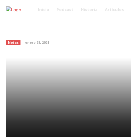
Inicio
Podcast
Historia
Artículos
¿Qué sucede cuando tenemos
pensamientos negativos?
Notas
enero 28, 2021