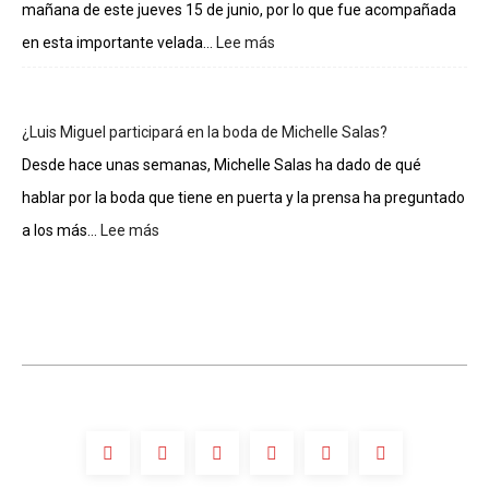
mañana de este jueves 15 de junio, por lo que fue acompañada
La
casa
en esta importante velada...
Lee más
:
de
Gloria
los
Estefan
famosos
entra
¿Luis Miguel participará en la boda de Michelle Salas?
al
Salón
Desde hace unas semanas, Michelle Salas ha dado de qué
de
hablar por la boda que tiene en puerta y la prensa ha preguntado
la
Fama
a los más...
Lee más
:
de
¿Luis
Compositores
Miguel
participará
en
la
boda
de
Michelle
Salas?