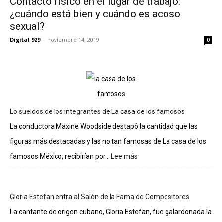
Contacto físico en el lugar de trabajo:
¿cuándo está bien y cuándo es acoso
sexual?
Digital 929
-
noviembre 14, 2019
0
Lo sueldos de los integrantes de La casa de los famosos
La conductora Maxine Woodside destapó la cantidad que las
figuras más destacadas y las no tan famosas de La casa de los
famosos México, recibirían por...
Lee más
:
Lo
sueldos
de
Gloria Estefan entra al Salón de la Fama de Compositores
los
integrantes
La cantante de origen cubano, Gloria Estefan, fue galardonada la
de