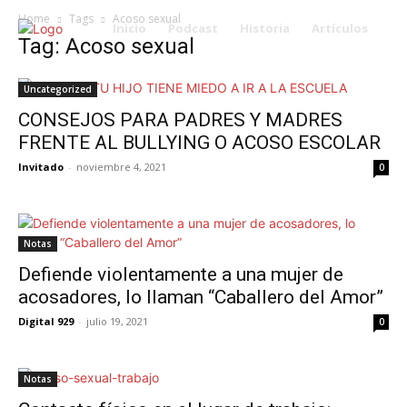
Home
Tags
Acoso sexual
Inicio
Podcast
Historia
Artículos
Tag: Acoso sexual
Uncategorized
CONSEJOS PARA PADRES Y MADRES
FRENTE AL BULLYING O ACOSO ESCOLAR
Invitado
-
noviembre 4, 2021
0
Notas
Defiende violentamente a una mujer de
acosadores, lo llaman “Caballero del Amor”
Digital 929
-
julio 19, 2021
0
Notas