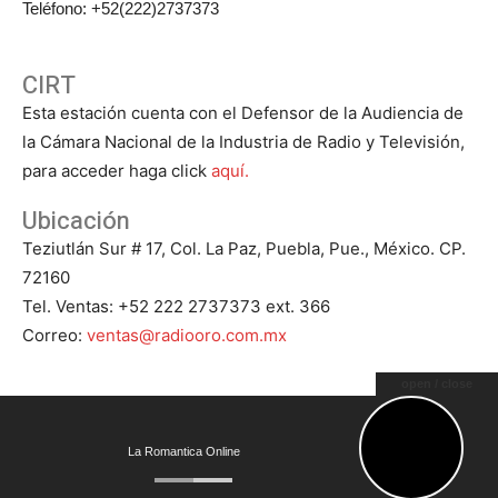
Teléfono: +52(222)2737373
CIRT
Esta estación cuenta con el Defensor de la Audiencia de
la Cámara Nacional de la Industria de Radio y Televisión,
para acceder haga click
aquí.
Ubicación
Teziutlán Sur # 17, Col. La Paz, Puebla, Pue., México. CP.
72160
Tel. Ventas: +52 222 2737373 ext. 366
Correo:
ventas@radiooro.com.mx
open / close
© Todos los Derechos Reservados 2023 - Grupo Oro - La
La Romantica Online
Romántica 92.9 HD2