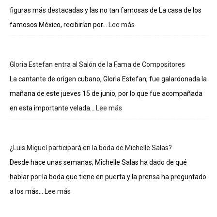
figuras más destacadas y las no tan famosas de La casa de los
famosos México, recibirían por...
Lee más
:
Lo
sueldos
de
Gloria Estefan entra al Salón de la Fama de Compositores
los
integrantes
La cantante de origen cubano, Gloria Estefan, fue galardonada la
de
mañana de este jueves 15 de junio, por lo que fue acompañada
La
casa
en esta importante velada...
Lee más
:
de
Gloria
los
Estefan
famosos
entra
¿Luis Miguel participará en la boda de Michelle Salas?
al
Salón
Desde hace unas semanas, Michelle Salas ha dado de qué
de
hablar por la boda que tiene en puerta y la prensa ha preguntado
la
Fama
a los más...
Lee más
:
de
¿Luis
Compositores
Miguel