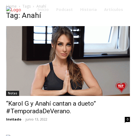
Home
Tags
Anahí
Inicio
Podcast
Historia
Artículos
Tag: Anahí
Notas
“Karol G y Anahí cantan a dueto”
#TemporadaDeVerano.
Invitado
-
junio 13, 2022
0