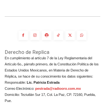
participará
en
la
boda
de
Michelle
Salas?
Derecho de Replica
En cumplimiento al artículo 7 de la Ley Reglamentaria del
Artículo 6o., párrafo primero, de la Constitución Política de los
Estados Unidos Mexicanos, en Materia de Derecho de
Réplica, se hace de su conocimiento los datos siguientes:
Responsable:
Lic. Patricia Estrada
Correo Electrónico:
pestrada@radiooro.com.mx
Domicilio: Teziutlán Sur 17, Col. La Paz, CP. 72160, Puebla,
Pue.