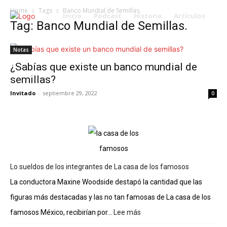
Home
Tags
Banco Mundial de Semillas.
Inicio
Podcast
Historia
Artículos
Tag: Banco Mundial de Semillas.
Notas
¿Sabías que existe un banco mundial de
semillas?
Invitado
-
septiembre 29, 2022
0
Lo sueldos de los integrantes de La casa de los famosos
La conductora Maxine Woodside destapó la cantidad que las
figuras más destacadas y las no tan famosas de La casa de los
famosos México, recibirían por...
Lee más
:
Lo