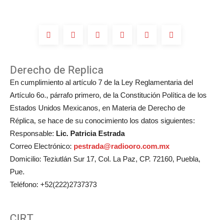
de
Michelle
Salas?
Derecho de Replica
En cumplimiento al artículo 7 de la Ley Reglamentaria del
Artículo 6o., párrafo primero, de la Constitución Política de los
Estados Unidos Mexicanos, en Materia de Derecho de
Réplica, se hace de su conocimiento los datos siguientes:
Responsable:
Lic. Patricia Estrada
Correo Electrónico:
pestrada@radiooro.com.mx
Domicilio: Teziutlán Sur 17, Col. La Paz, CP. 72160, Puebla,
Pue.
Teléfono: +52(222)2737373
CIRT