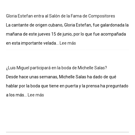
sueldos
de
Gloria Estefan entra al Salón de la Fama de Compositores
los
integrantes
La cantante de origen cubano, Gloria Estefan, fue galardonada la
de
mañana de este jueves 15 de junio, por lo que fue acompañada
La
casa
en esta importante velada...
Lee más
:
de
Gloria
los
Estefan
famosos
entra
¿Luis Miguel participará en la boda de Michelle Salas?
al
Salón
Desde hace unas semanas, Michelle Salas ha dado de qué
de
hablar por la boda que tiene en puerta y la prensa ha preguntado
la
Fama
a los más...
Lee más
:
de
¿Luis
Compositores
Miguel
participará
en
la
boda