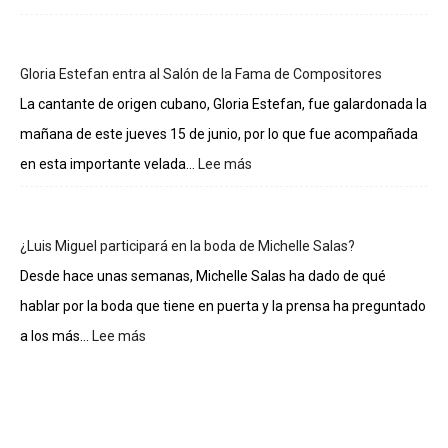
Lo
sueldos
de
Gloria Estefan entra al Salón de la Fama de Compositores
los
integrantes
La cantante de origen cubano, Gloria Estefan, fue galardonada la
de
mañana de este jueves 15 de junio, por lo que fue acompañada
La
casa
en esta importante velada...
Lee más
:
de
Gloria
los
Estefan
famosos
entra
¿Luis Miguel participará en la boda de Michelle Salas?
al
Salón
Desde hace unas semanas, Michelle Salas ha dado de qué
de
hablar por la boda que tiene en puerta y la prensa ha preguntado
la
Fama
a los más...
Lee más
:
de
¿Luis
Compositores
Miguel
participará
en
la