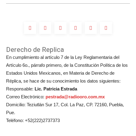
boda
de
Michelle
Salas?
Derecho de Replica
En cumplimiento al artículo 7 de la Ley Reglamentaria del
Artículo 6o., párrafo primero, de la Constitución Política de los
Estados Unidos Mexicanos, en Materia de Derecho de
Réplica, se hace de su conocimiento los datos siguientes:
Responsable:
Lic. Patricia Estrada
Correo Electrónico:
pestrada@radiooro.com.mx
Domicilio: Teziutlán Sur 17, Col. La Paz, CP. 72160, Puebla,
Pue.
Teléfono: +52(222)2737373