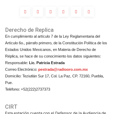
Michelle
Salas?
Derecho de Replica
En cumplimiento al artículo 7 de la Ley Reglamentaria del
Artículo 6o., párrafo primero, de la Constitución Política de los
Estados Unidos Mexicanos, en Materia de Derecho de
Réplica, se hace de su conocimiento los datos siguientes:
Responsable:
Lic. Patricia Estrada
Correo Electrónico:
pestrada@radiooro.com.mx
Domicilio: Teziutlán Sur 17, Col. La Paz, CP. 72160, Puebla,
Pue.
Teléfono: +52(222)2737373
CIRT
Esta estación cuenta con el Defensor de la Audiencia de