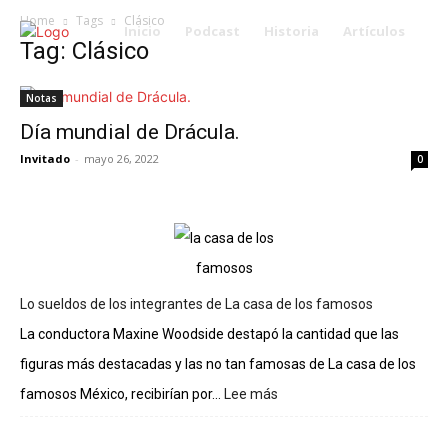
Home
Tags
Clásico
Inicio
Podcast
Historia
Artículos
Tag: Clásico
Notas
Día mundial de Drácula.
Invitado
-
mayo 26, 2022
0
Lo sueldos de los integrantes de La casa de los famosos
La conductora Maxine Woodside destapó la cantidad que las
figuras más destacadas y las no tan famosas de La casa de los
famosos México, recibirían por...
Lee más
:
Lo
sueldos