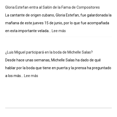
de
Gloria Estefan entra al Salón de la Fama de Compositores
los
integrantes
La cantante de origen cubano, Gloria Estefan, fue galardonada la
de
mañana de este jueves 15 de junio, por lo que fue acompañada
La
casa
en esta importante velada...
Lee más
:
de
Gloria
los
Estefan
famosos
entra
¿Luis Miguel participará en la boda de Michelle Salas?
al
Salón
Desde hace unas semanas, Michelle Salas ha dado de qué
de
hablar por la boda que tiene en puerta y la prensa ha preguntado
la
Fama
a los más...
Lee más
:
de
¿Luis
Compositores
Miguel
participará
en
la
boda
de