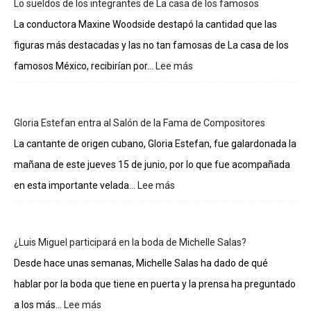
Lo sueldos de los integrantes de La casa de los famosos
La conductora Maxine Woodside destapó la cantidad que las
figuras más destacadas y las no tan famosas de La casa de los
famosos México, recibirían por...
Lee más
:
Lo
sueldos
de
Gloria Estefan entra al Salón de la Fama de Compositores
los
integrantes
La cantante de origen cubano, Gloria Estefan, fue galardonada la
de
mañana de este jueves 15 de junio, por lo que fue acompañada
La
casa
en esta importante velada...
Lee más
:
de
Gloria
los
Estefan
famosos
entra
¿Luis Miguel participará en la boda de Michelle Salas?
al
Salón
Desde hace unas semanas, Michelle Salas ha dado de qué
de
hablar por la boda que tiene en puerta y la prensa ha preguntado
la
Fama
a los más...
Lee más
: