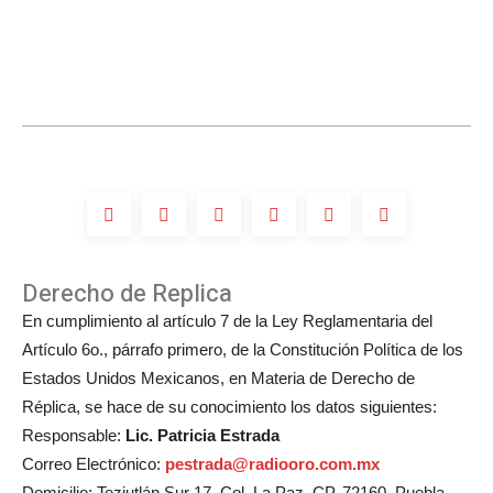
de
¿Luis
Compositores
Miguel
participará
en
la
boda
de
Michelle
Salas?
Derecho de Replica
En cumplimiento al artículo 7 de la Ley Reglamentaria del
Artículo 6o., párrafo primero, de la Constitución Política de los
Estados Unidos Mexicanos, en Materia de Derecho de
Réplica, se hace de su conocimiento los datos siguientes:
Responsable:
Lic. Patricia Estrada
Correo Electrónico:
pestrada@radiooro.com.mx
Domicilio: Teziutlán Sur 17, Col. La Paz, CP. 72160, Puebla,