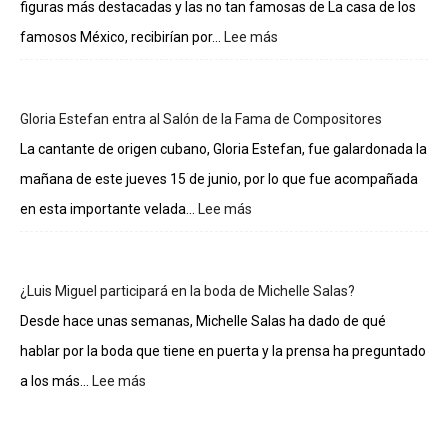
figuras más destacadas y las no tan famosas de La casa de los
famosos México, recibirían por...
Lee más
:
Lo
sueldos
de
Gloria Estefan entra al Salón de la Fama de Compositores
los
integrantes
La cantante de origen cubano, Gloria Estefan, fue galardonada la
de
mañana de este jueves 15 de junio, por lo que fue acompañada
La
casa
en esta importante velada...
Lee más
:
de
Gloria
los
Estefan
famosos
entra
¿Luis Miguel participará en la boda de Michelle Salas?
al
Salón
Desde hace unas semanas, Michelle Salas ha dado de qué
de
hablar por la boda que tiene en puerta y la prensa ha preguntado
la
Fama
a los más...
Lee más
:
de
¿Luis
Compositores
Miguel
participará