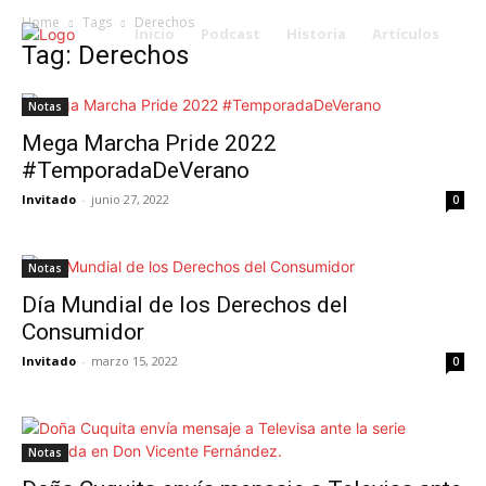
Home
Tags
Derechos
Inicio
Podcast
Historia
Artículos
Tag: Derechos
Notas
Mega Marcha Pride 2022
#TemporadaDeVerano
Invitado
-
junio 27, 2022
0
Notas
Día Mundial de los Derechos del
Consumidor
Invitado
-
marzo 15, 2022
0
Notas