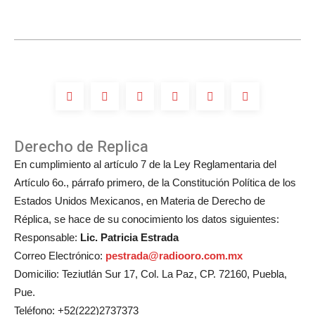
en
la
boda
de
Michelle
Salas?
Derecho de Replica
En cumplimiento al artículo 7 de la Ley Reglamentaria del
Artículo 6o., párrafo primero, de la Constitución Política de los
Estados Unidos Mexicanos, en Materia de Derecho de
Réplica, se hace de su conocimiento los datos siguientes:
Responsable:
Lic. Patricia Estrada
Correo Electrónico:
pestrada@radiooro.com.mx
Domicilio: Teziutlán Sur 17, Col. La Paz, CP. 72160, Puebla,
Pue.
Teléfono: +52(222)2737373