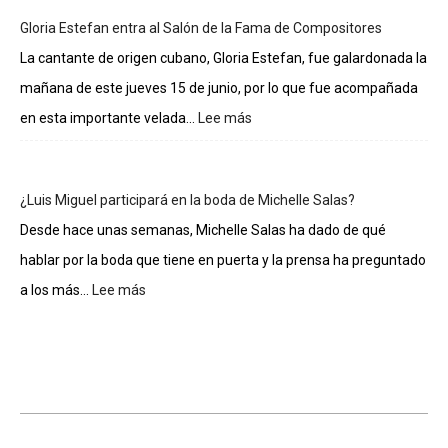
de
Gloria Estefan entra al Salón de la Fama de Compositores
los
integrantes
La cantante de origen cubano, Gloria Estefan, fue galardonada la
de
mañana de este jueves 15 de junio, por lo que fue acompañada
La
casa
en esta importante velada...
Lee más
:
de
Gloria
los
Estefan
famosos
entra
¿Luis Miguel participará en la boda de Michelle Salas?
al
Salón
Desde hace unas semanas, Michelle Salas ha dado de qué
de
hablar por la boda que tiene en puerta y la prensa ha preguntado
la
Fama
a los más...
Lee más
:
de
¿Luis
Compositores
Miguel
participará
en
la
boda
de