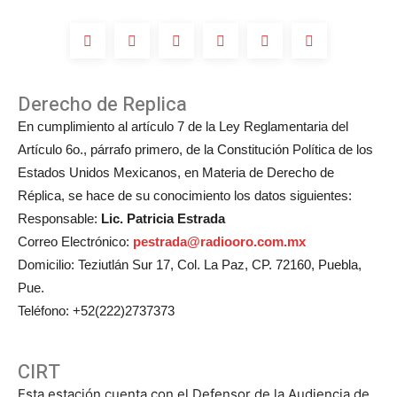
Michelle
Salas?
Derecho de Replica
En cumplimiento al artículo 7 de la Ley Reglamentaria del
Artículo 6o., párrafo primero, de la Constitución Política de los
Estados Unidos Mexicanos, en Materia de Derecho de
Réplica, se hace de su conocimiento los datos siguientes:
Responsable:
Lic. Patricia Estrada
Correo Electrónico:
pestrada@radiooro.com.mx
Domicilio: Teziutlán Sur 17, Col. La Paz, CP. 72160, Puebla,
Pue.
Teléfono: +52(222)2737373
CIRT
Esta estación cuenta con el Defensor de la Audiencia de