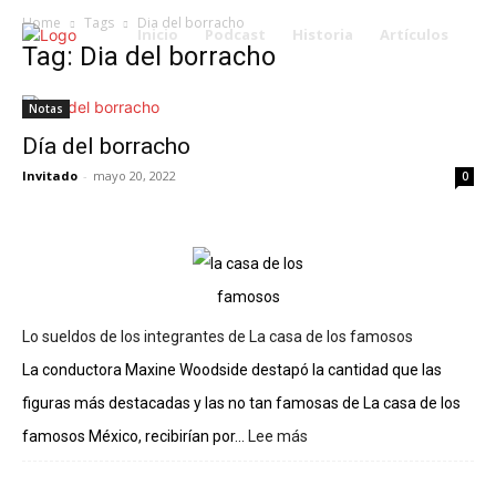
Home
Tags
Dia del borracho
Inicio
Podcast
Historia
Artículos
Tag: Dia del borracho
Notas
Día del borracho
Invitado
-
mayo 20, 2022
0
Lo sueldos de los integrantes de La casa de los famosos
La conductora Maxine Woodside destapó la cantidad que las
figuras más destacadas y las no tan famosas de La casa de los
famosos México, recibirían por...
Lee más
:
Lo
sueldos