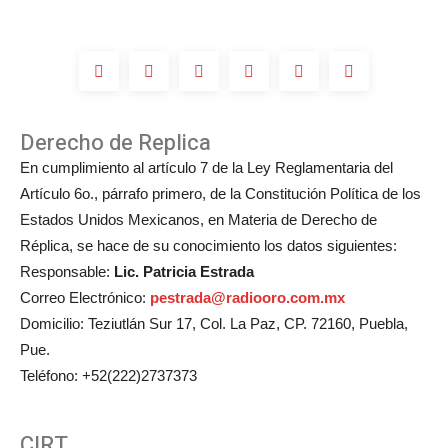
de
Michelle
Salas?
Derecho de Replica
En cumplimiento al artículo 7 de la Ley Reglamentaria del
Artículo 6o., párrafo primero, de la Constitución Política de los
Estados Unidos Mexicanos, en Materia de Derecho de
Réplica, se hace de su conocimiento los datos siguientes:
Responsable:
Lic. Patricia Estrada
Correo Electrónico:
pestrada@radiooro.com.mx
Domicilio: Teziutlán Sur 17, Col. La Paz, CP. 72160, Puebla,
Pue.
Teléfono: +52(222)2737373
CIRT