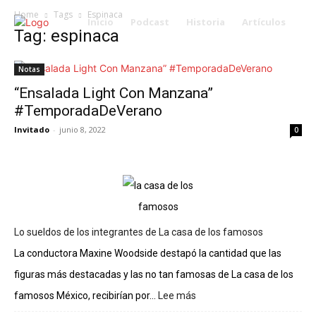
Home
Tags
Espinaca
Inicio
Podcast
Historia
Artículos
Tag: espinaca
Notas
“Ensalada Light Con Manzana”
#TemporadaDeVerano
Invitado
-
junio 8, 2022
0
Lo sueldos de los integrantes de La casa de los famosos
La conductora Maxine Woodside destapó la cantidad que las
figuras más destacadas y las no tan famosas de La casa de los
famosos México, recibirían por...
Lee más
:
Lo