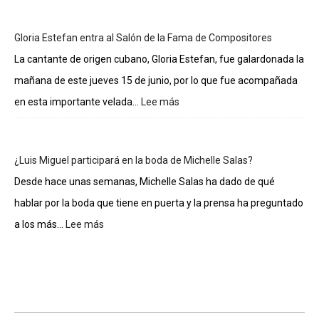
sueldos
de
Gloria Estefan entra al Salón de la Fama de Compositores
los
integrantes
La cantante de origen cubano, Gloria Estefan, fue galardonada la
de
mañana de este jueves 15 de junio, por lo que fue acompañada
La
casa
en esta importante velada...
Lee más
:
de
Gloria
los
Estefan
famosos
entra
¿Luis Miguel participará en la boda de Michelle Salas?
al
Salón
Desde hace unas semanas, Michelle Salas ha dado de qué
de
hablar por la boda que tiene en puerta y la prensa ha preguntado
la
Fama
a los más...
Lee más
:
de
¿Luis
Compositores
Miguel
participará
en
la
boda