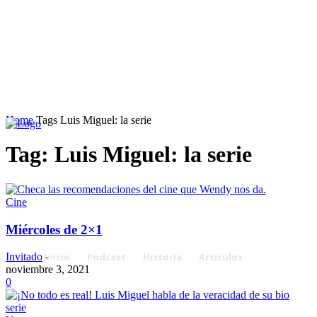
Home
Tags
Luis Miguel: la serie
Tag: Luis Miguel: la serie
Cine
Miércoles de 2×1
Inicio
Podcast
Historia
Artículos
Invitado
-
noviembre 3, 2021
0