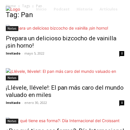
Home
Tags
Pan
Inicio
Podcast
Historia
Artículos
Tag: Pan
Notas
Prepara un delicioso bizcocho de vainilla
¡sin horno!
Invitado
-
mayo 5, 2022
0
Notas
¡Llévele, llévele!: El pan más caro del mundo
valuado en miles
Invitado
-
enero 30, 2022
0
Notas