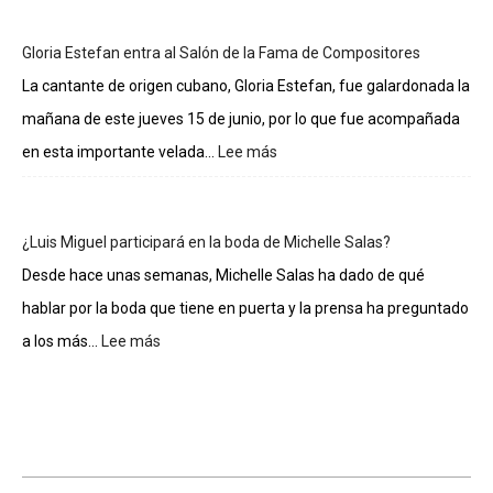
sueldos
de
Gloria Estefan entra al Salón de la Fama de Compositores
los
integrantes
La cantante de origen cubano, Gloria Estefan, fue galardonada la
de
mañana de este jueves 15 de junio, por lo que fue acompañada
La
casa
en esta importante velada...
Lee más
:
de
Gloria
los
Estefan
famosos
entra
¿Luis Miguel participará en la boda de Michelle Salas?
al
Salón
Desde hace unas semanas, Michelle Salas ha dado de qué
de
hablar por la boda que tiene en puerta y la prensa ha preguntado
la
Fama
a los más...
Lee más
:
de
¿Luis
Compositores
Miguel
participará
en
la
boda