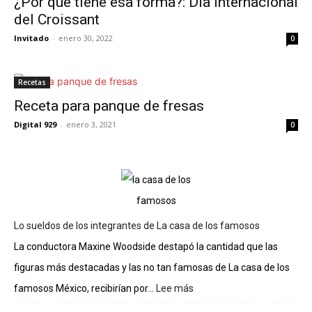
¿Por qué tiene esa forma?: Día Internacional
del Croissant
Invitado
-
enero 30, 2022
0
Recetas
Receta para panque de fresas
Digital 929
-
enero 3, 2021
0
Lo sueldos de los integrantes de La casa de los famosos
La conductora Maxine Woodside destapó la cantidad que las
figuras más destacadas y las no tan famosas de La casa de los
famosos México, recibirían por...
Lee más
:
Lo