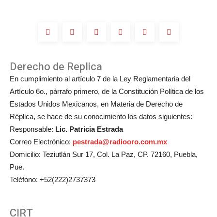
de
Michelle
Salas?
Derecho de Replica
En cumplimiento al artículo 7 de la Ley Reglamentaria del
Artículo 6o., párrafo primero, de la Constitución Política de los
Estados Unidos Mexicanos, en Materia de Derecho de
Réplica, se hace de su conocimiento los datos siguientes:
Responsable:
Lic. Patricia Estrada
Correo Electrónico:
pestrada@radiooro.com.mx
Domicilio: Teziutlán Sur 17, Col. La Paz, CP. 72160, Puebla,
Pue.
Teléfono: +52(222)2737373
CIRT