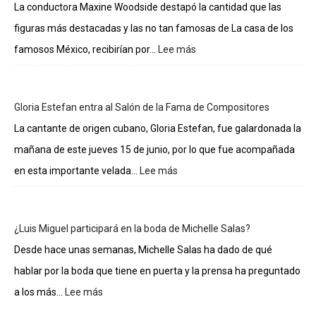
La conductora Maxine Woodside destapó la cantidad que las
figuras más destacadas y las no tan famosas de La casa de los
famosos México, recibirían por...
Lee más
:
Lo
sueldos
de
Gloria Estefan entra al Salón de la Fama de Compositores
los
integrantes
La cantante de origen cubano, Gloria Estefan, fue galardonada la
de
mañana de este jueves 15 de junio, por lo que fue acompañada
La
casa
en esta importante velada...
Lee más
:
de
Gloria
los
Estefan
famosos
entra
¿Luis Miguel participará en la boda de Michelle Salas?
al
Salón
Desde hace unas semanas, Michelle Salas ha dado de qué
de
hablar por la boda que tiene en puerta y la prensa ha preguntado
la
Fama
a los más...
Lee más
:
de
¿Luis