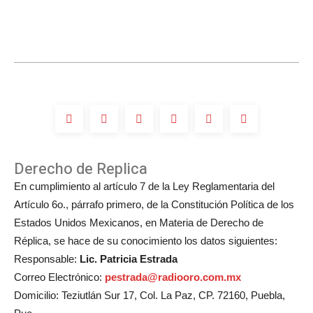
Compositores
Miguel
participará
en
la
boda
de
Michelle
Salas?
Derecho de Replica
En cumplimiento al artículo 7 de la Ley Reglamentaria del
Artículo 6o., párrafo primero, de la Constitución Política de los
Estados Unidos Mexicanos, en Materia de Derecho de
Réplica, se hace de su conocimiento los datos siguientes:
Responsable:
Lic. Patricia Estrada
Correo Electrónico:
pestrada@radiooro.com.mx
Domicilio: Teziutlán Sur 17, Col. La Paz, CP. 72160, Puebla,