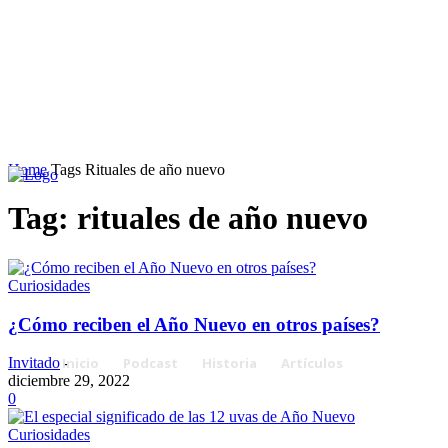
Home
Tags
Rituales de año nuevo
Tag: rituales de año nuevo
Curiosidades
¿Cómo reciben el Año Nuevo en otros países?
Inicio
Podcast
Historia
Artículos
Invitado
-
diciembre 29, 2022
0
Curiosidades