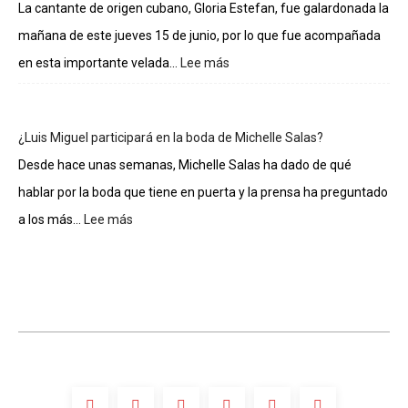
integrantes
La cantante de origen cubano, Gloria Estefan, fue galardonada la
de
mañana de este jueves 15 de junio, por lo que fue acompañada
La
casa
en esta importante velada...
Lee más
:
de
Gloria
los
Estefan
famosos
entra
¿Luis Miguel participará en la boda de Michelle Salas?
al
Salón
Desde hace unas semanas, Michelle Salas ha dado de qué
de
hablar por la boda que tiene en puerta y la prensa ha preguntado
la
Fama
a los más...
Lee más
:
de
¿Luis
Compositores
Miguel
participará
en
la
boda
de
Michelle
Salas?