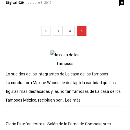
Digital 929
-
octubre 3, 2019
0
3
4
5
Lo sueldos de los integrantes de La casa de los famosos
La conductora Maxine Woodside destapó la cantidad que las
figuras más destacadas y las no tan famosas de La casa de los
famosos México, recibirían por...
Lee más
:
Lo
sueldos
de
Gloria Estefan entra al Salón de la Fama de Compositores
los