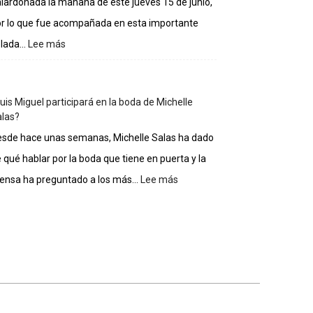
lardonada la mañana de este jueves 15 de junio,
casa
de
r lo que fue acompañada en esta importante
los
lada...
Lee más
:
famosos
Gloria
Estefan
entra
uis Miguel participará en la boda de Michelle
al
las?
Salón
de
sde hace unas semanas, Michelle Salas ha dado
la
 qué hablar por la boda que tiene en puerta y la
Fama
de
ensa ha preguntado a los más...
Lee más
:
Compositores
¿Luis
Miguel
participará
en
la
boda
de
Michelle
Salas?