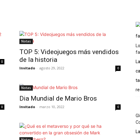
Inicio
Podcast
Historia
Artículos
More
Notas
Lo
TOP 5: Videojuegos más vendidos
f
de la historia
La
0
Invitado
-
agosto 29, 2022
0
ca
ta
Notas
re
Dia Mundial de Mario Bros
Invitado
-
marzo 10, 2022
0
0
Gl
C
La
Notas