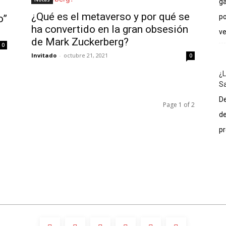
ga
¿Qué es el metaverso y por qué se
o”
po
ha convertido en la gran obsesión
ve
de Mark Zuckerberg?
0
Invitado
-
octubre 21, 2021
0
¿L
Sa
De
Page 1 of 2
de
pr