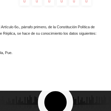
Artículo 6o., párrafo primero, de la Constitución Política de
 Réplica, se hace de su conocimiento los datos siguientes:
la, Pue.
dos los Derechos Reservados 2023 - Grupo Oro - La Romántica 92.