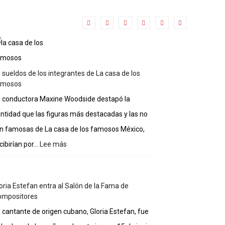
 sueldos de los integrantes de La casa de los
amosos
 conductora Maxine Woodside destapó la
ntidad que las figuras más destacadas y las no
n famosas de La casa de los famosos México,
cibirían por...
Lee más
:
Lo
sueldos
de
oria Estefan entra al Salón de la Fama de
los
ompositores
integrantes
de
 cantante de origen cubano, Gloria Estefan, fue
La