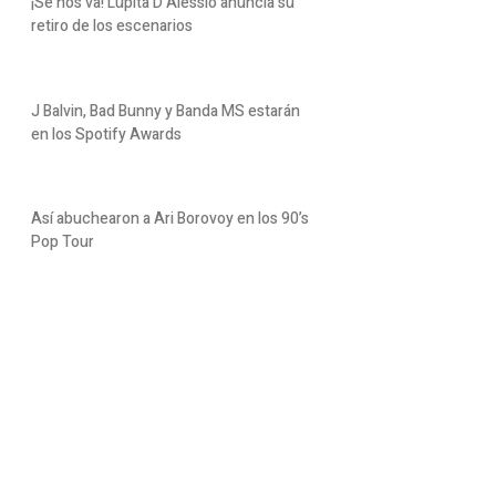
¡Se nos va! Lupita D’Alessio anuncia su
retiro de los escenarios
J Balvin, Bad Bunny y Banda MS estarán
en los Spotify Awards
Así abuchearon a Ari Borovoy en los 90’s
Pop Tour