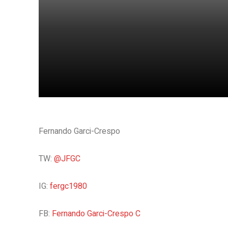
Share
Fernando Garci-Crespo
TW:
@JFGC
IG:
fergc1980
FB:
Fernando Garci-Crespo C