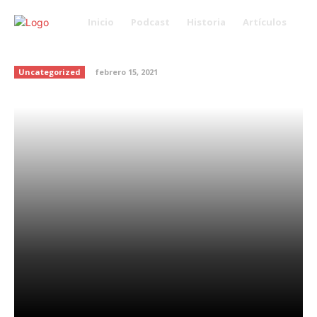
Inicio
Podcast
Historia
Artículos
A veces es mejor decir adiós
Uncategorized
febrero 15, 2021