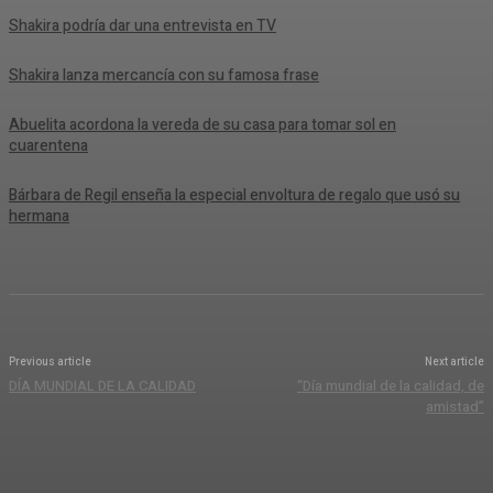
Shakira podría dar una entrevista en TV
Shakira lanza mercancía con su famosa frase
Abuelita acordona la vereda de su casa para tomar sol en
cuarentena
Bárbara de Regil enseña la especial envoltura de regalo que usó su
hermana
Previous article
Next article
DÍA MUNDIAL DE LA CALIDAD
“Día mundial de la calidad, de
amistad”