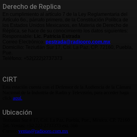
Derecho de Replica
En cumplimiento al artículo 7 de la Ley Reglamentaria del
Artículo 6o., párrafo primero, de la Constitución Política de
los Estados Unidos Mexicanos, en Materia de Derecho de
Réplica, se hace de su conocimiento los datos siguientes:
Responsable:
Lic. Patricia Estrada
Correo Electrónico:
pestrada@radiooro.com.mx
Domicilio: Teziutlán Sur 17, Col. La Paz, CP. 72160, Puebla,
Pue.
Teléfono: +52(222)2737373
CIRT
Esta estación cuenta con el Defensor de la Audiencia de la Cámara
Nacional de la Industria de Radio y Televisión, para acceder haga
click
aquí.
Ubicación
Teziutlán Sur # 17, Col. La Paz, Puebla, Pue., México. CP. 72160
Tel. Ventas: +52 222 2737373 ext. 366
Correo:
ventas@radiooro.com.mx