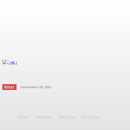
¡Al fin terminó la guerra!, Piqué y
Shakira llegan a un acuerdo final.
Notas
noviembre 10, 2022
Inicio
Podcast
Historia
Artículos