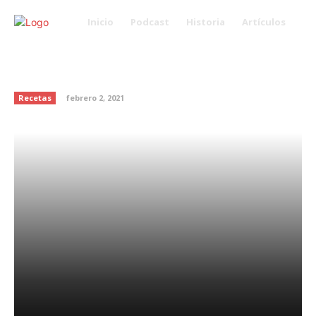
Inicio
Podcast
Historia
Artículos
Arroz frito con camarón y
zanahoria
Recetas
febrero 2, 2021