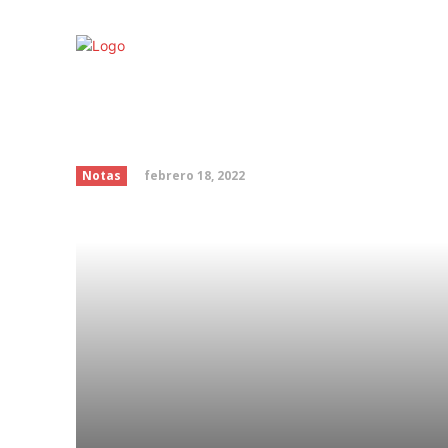
¡A sonreír!: estudio a
más sonríen son más a
febrero 18, 2022
Notas