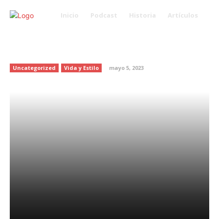
Inicio
Podcast
Historia
Artículos
Cómo hacer que tu hogar luzca
más grande
Uncategorized
Vida y Estilo
mayo 5, 2023