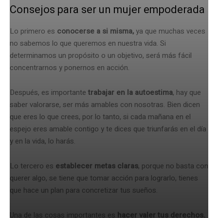
Consejos para ser un mujer empoderada
Lo primero es
conocerse a si misma,
ya que muchas veces
no sabemos lo que queremos en nuestra vida. Si
determinamos un propósito o un objetivo, será más fácil
concentrarnos y ponernos en acción.
Después, es importante
trabajar en la autoestima
, hay que
saber valorarse, ser más amables con nosotras. Bien dicen
que eres lo que crees, por lo tanto, si cada mañana en el
espejo eres amable contigo y te dices que triunfarás en el día
y en la vida, lo harás.
Lo tercero es
establecer metas claras
, porque no basta con
querer algo, se tiene que tomar acción para lograrlo, tienes
que hace un plan para concretizar tus sueños.
Una de las cosas importantes es
hacer valer tus derechos.