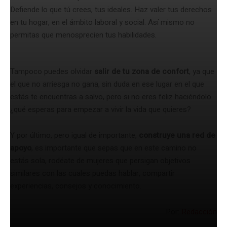
Defiende lo que tú crees, tus ideales. Haz valer tus derechos
en tu hogar, en el ámbito laboral y social. Así mismo no
permitas que menosprecien tus habilidades.
Tampoco puedes olvidar
salir de tu zona de confort
, ya que
el que no arriesga no gana, sin duda en ese lugar en el que
estás te encuentras a salvo, pero si no eres feliz haciéndolo
¿qué esperas para empezar a vivir la vida que quieres?
Y por último, pero igual de importante,
construye una red de
apoyo
, es importante que sepas que en este camino no
estás sola, rodéate de mujeres que persigan objetivos
similares con las cuales puedas hablar, compartir
experiencias, consejos y conocimiento.
Por:
Redacción