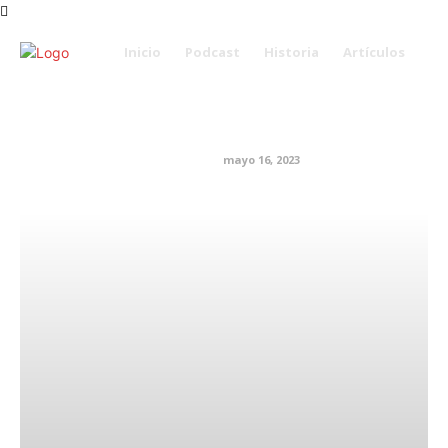
Inicio
Podcast
Historia
Artículos
Cómo ser una mujer
empoderada
Uncategorized
Vida y Estilo
mayo 16, 2023