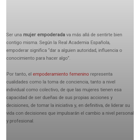
Ser una
mujer empoderada
va más allá de sentirte bien
contigo misma. Según la Real Academia Española,
empoderar significa “dar a alguien autoridad, influencia o
conocimiento para hacer algo”.
Por tanto, el
empoderamiento femenino
representa
cualidades como la toma de conciencia, tanto a nivel
individual como colectivo, de que las mujeres tienen esa
capacidad de ser dueñas de sus propias acciones y
decisiones, de tomar la iniciativa y, en definitiva, de liderar su
vida con decisiones que impulsarán el cambio a nivel personal
y profesional.