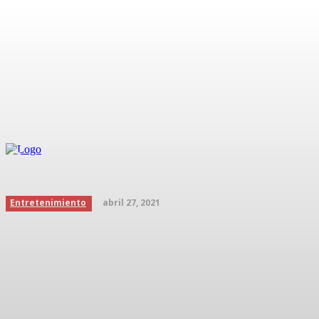
Conoce la historia del Cub
Inicio
Podcast
abril 27, 2021
Entretenimiento