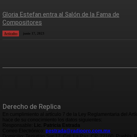
Gloria Estefan entra al Salón de la Fama de
Compositores
Artículos
junio 17, 2023
Derecho de Replica
En cumplimiento al artículo 7 de la Ley Reglamentaria del Art
hace de su conocimiento los datos siguientes:
Responsable:
Lic. Patricia Estrada
Correo Electrónico:
pestrada@radiooro.com.mx
Domicilio: Teziutlán Sur 17, Col. La Paz, CP. 72160, Puebla, 