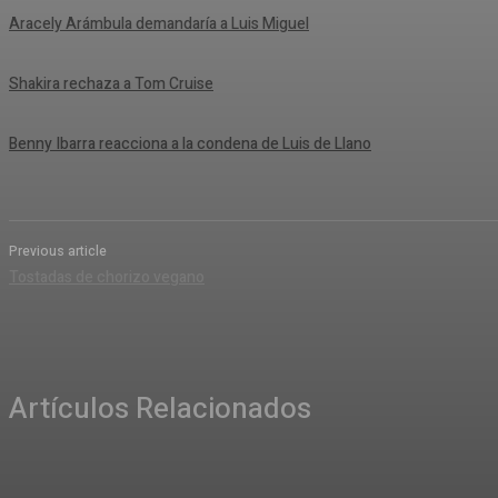
Aracely Arámbula demandaría a Luis Miguel
Shakira rechaza a Tom Cruise
Benny Ibarra reacciona a la condena de Luis de Llano
Previous article
Tostadas de chorizo vegano
Artículos Relacionados