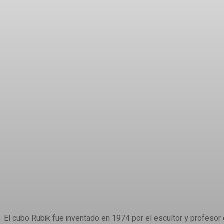
Share
El cubo Rubik fue inventado en 1974 por el escultor y profeso