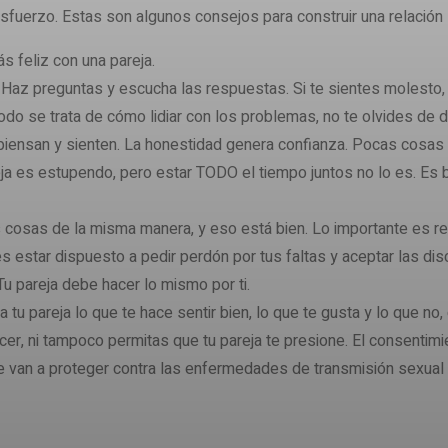
esfuerzo. Estas son algunos consejos para construir una relación
feliz con una pareja.
Haz preguntas y escucha las respuestas. Si te sientes molesto, d
odo se trata de cómo lidiar con los problemas, no te olvides de de
iensan y sienten. La honestidad genera confianza. Pocas cosas d
ja es estupendo, pero estar TODO el tiempo juntos no lo es. Es
cosas de la misma manera, y eso está bien. Lo importante es res
star dispuesto a pedir perdón por tus faltas y aceptar las disc
Tu pareja debe hacer lo mismo por ti.
a tu pareja lo que te hace sentir bien, lo que te gusta y lo que 
er, ni tampoco permitas que tu pareja te presione. El consentimie
 van a proteger contra las enfermedades de transmisión sexual 