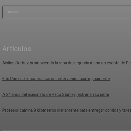
Buscar
Artículos
Aislinn Derbez promoviendo la ropa de segunda mano en evento de Di
Fito Páez se recupera tras ser intervenido quirúrgicamente
A 24 años del asesinato de Paco Stanley, estrenan su serie
Profesor camina 8 kilómetros diariamente para entregar comida y tare