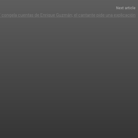
Next article
 congela cuentas de Enrique Guzmán; el cantante pide una explicación