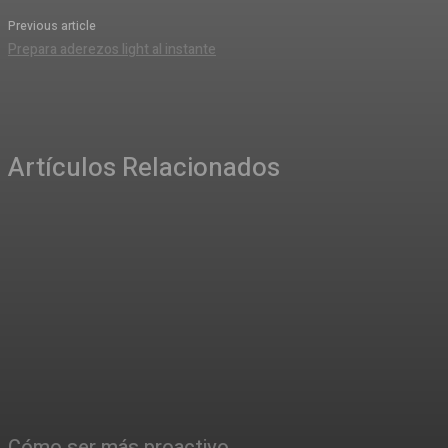
Previous article
Prepara aderezos light al instante
Artículos Relacionados
Cómo ser más proactivo