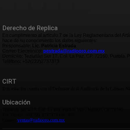
Derecho de Replica
En cumplimiento al artículo 7 de la Ley Reglamentaria del Art
hace de su conocimiento los datos siguientes:
Responsable:
Lic. Patricia Estrada
Correo Electrónico:
pestrada@radiooro.com.mx
Domicilio: Teziutlán Sur 17, Col. La Paz, CP. 72160, Puebla, 
Teléfono: +52(222)2737373
CIRT
Esta estación cuenta con el Defensor de la Audiencia de la Cámara Na
Ubicación
Teziutlán Sur # 17, Col. La Paz, Puebla, Pue., México. CP. 72160
Tel. Ventas: +52 222 2737373 ext. 366
Correo:
ventas@radiooro.com.mx