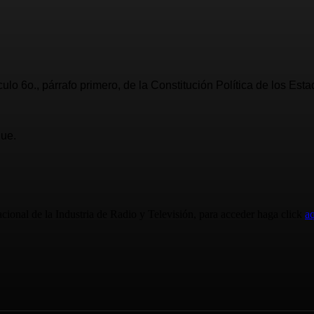
ículo 6o., párrafo primero, de la Constitución Política de los 
Pue.
cional de la Industria de Radio y Televisión, para acceder haga click
aq