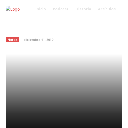
Inicio
Podcast
Historia
Artículos
Hábitos que están haciendo tu
cerebro más chico
Notas
diciembre 11, 2019