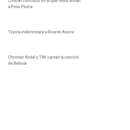
Critican concurso en el que niños imitan
a Peso Pluma
Toyota indemnizará a Ricardo Arjona
Christian Nodal y TINI cantan la canción
de Belinda