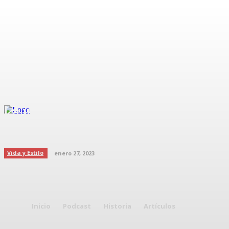
La importancia de tener una
buena autoestima
Vida y Estilo
enero 27, 2023
Inicio
Podcast
Historia
Artículos