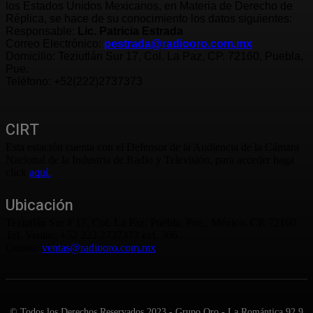
los Estados Unidos Mexicanos, en Materia de Derecho de
Réplica, se hace de su conocimiento los datos siguientes:
Responsable:
Lic. Patricia Estrada
Correo Electrónico:
pestrada@radiooro.com.mx
Domicilio: Teziutlán Sur 17, Col. La Paz, CP. 72160, Puebla,
Pue.
Teléfono: +52(222)2737373
CIRT
Esta estación cuenta con el Defensor de la Audiencia de la Cámara
Nacional de la Industria de Radio y Televisión, para acceder haga
click
aquí.
Ubicación
Teziutlán Sur # 17, Col. La Paz, Puebla, Pue., México. CP. 72160
Tel. Ventas: +52 222 2737373 ext. 366
Correo:
ventas@radiooro.com.mx
© Todos los Derechos Reservados 2023 - Grupo Oro - La Romántica 92.9