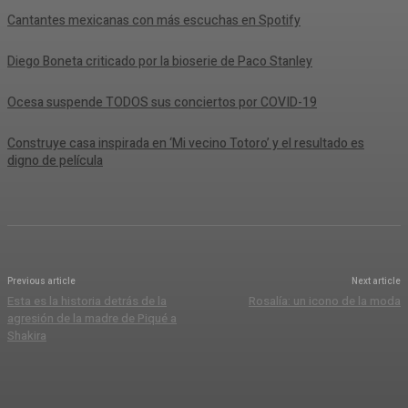
Cantantes mexicanas con más escuchas en Spotify
Diego Boneta criticado por la bioserie de Paco Stanley
Ocesa suspende TODOS sus conciertos por COVID-19
Construye casa inspirada en ‘Mi vecino Totoro’ y el resultado es
digno de película
Previous article
Next article
Esta es la historia detrás de la
Rosalía: un icono de la moda
agresión de la madre de Piqué a
Shakira