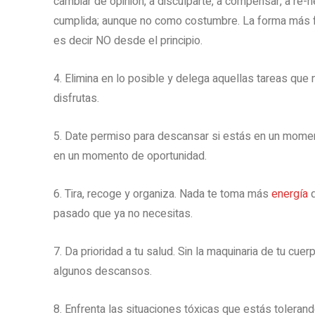
cambiar de opinión, a disculparte, a compensar, a re-n
cumplida; aunque no como costumbre. La forma más fác
es decir NO desde el principio.
4. Elimina en lo posible y delega aquellas tareas que 
disfrutas.
5. Date permiso para descansar si estás en un momen
en un momento de oportunidad.
6. Tira, recoge y organiza. Nada te toma más
energía
q
pasado que ya no necesitas.
7. Da prioridad a tu salud. Sin la maquinaria de tu c
algunos descansos.
8. Enfrenta las situaciones tóxicas que estás tolerando