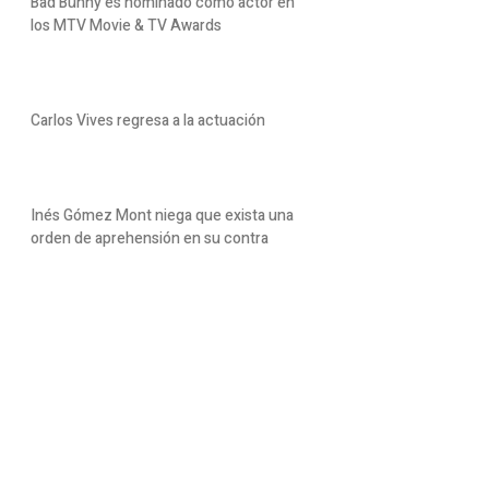
Bad Bunny es nominado como actor en
los MTV Movie & TV Awards
Carlos Vives regresa a la actuación
Inés Gómez Mont niega que exista una
orden de aprehensión en su contra