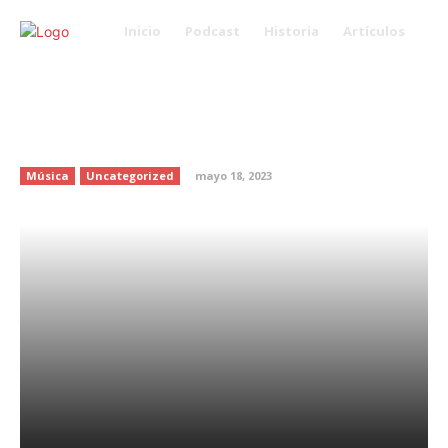
Inicio
Podcast
Historia
Artículos
¡Los incondicionales! Fans de
Luis Miguel acampan para
comprar boletos
Música
Uncategorized
mayo 18, 2023