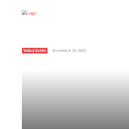
Mocasines con calceti
lucirlos exitosamente
diciembre 16, 2022
Vida y Estilo