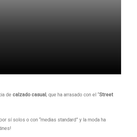
cia de
calzado casual
, que ha arrasado con el “
Street
 por sí solos o con “medias standard” y la moda ha
tines!