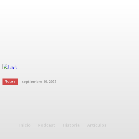
Protocolos de la proteción civil
Notas
septiembre 19, 2022
Inicio
Podcast
Historia
Artículos