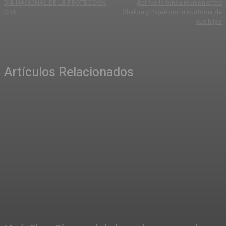
DÍA NACIONAL DE LA PROTECCIÓN
Así fue la tensa reunión entre
CIVIL
Shakira y Piqué por la custodia de
sus hijos
Artículos Relacionados