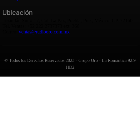
Ubicación
Teziutlán Sur # 17, Col. La Paz, Puebla, Pue., México. CP. 72160
Tel. Ventas: +52 222 2737373 ext. 366
Correo:
ventas@radiooro.com.mx
© Todos los Derechos Reservados 2023 - Grupo Oro - La Romántica 92.9
HD2