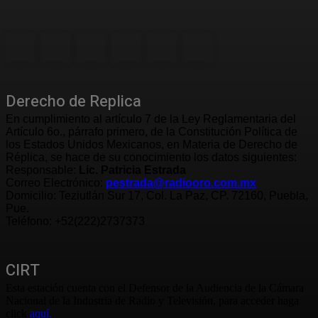
Derecho de Replica
En cumplimiento al artículo 7 de la Ley Reglamentaria del
Artículo 6o., párrafo primero, de la Constitución Política de
los Estados Unidos Mexicanos, en Materia de Derecho de
Réplica, se hace de su conocimiento los datos siguientes:
Responsable:
Lic. Patricia Estrada
Correo Electrónico:
pestrada@radiooro.com.mx
Domicilio: Teziutlán Sur 17, Col. La Paz, CP. 72160, Puebla,
Pue.
Teléfono: +52(222)2737373
CIRT
Esta estación cuenta con el Defensor de la Audiencia de la Cámara
Nacional de la Industria de Radio y Televisión, para acceder haga
click
aquí.