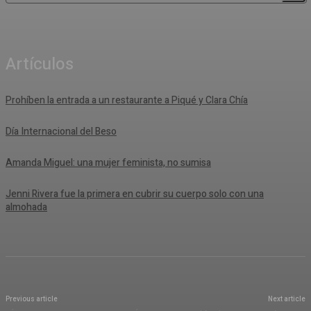
Artículos
Prohíben la entrada a un restaurante a Piqué y Clara Chía
Día Internacional del Beso
Amanda Miguel: una mujer feminista, no sumisa
Jenni Rivera fue la primera en cubrir su cuerpo solo con una
almohada
Previous article
Next article