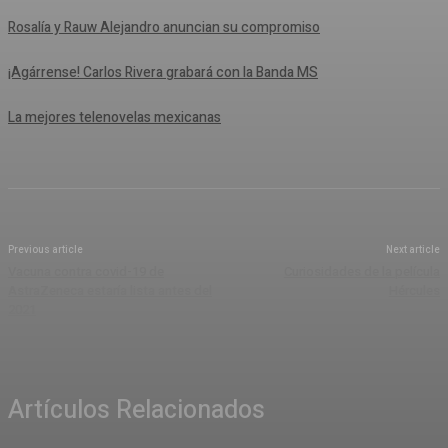
Rosalía y Rauw Alejandro anuncian su compromiso
¡Agárrense! Carlos Rivera grabará con la Banda MS
La mejores telenovelas mexicanas
Previous article
Next article
Vacuna contra covid-19 de
Curiosidades de la película
AstraZeneca estaría lista antes del
Hércules
2021
Artículos Relacionados