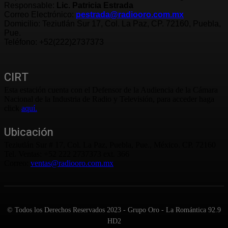
Responsable:
Lic. Patricia Estrada
Correo Electrónico:
pestrada@radiooro.com.mx
Domicilio: Teziutlán Sur 17, Col. La Paz, CP. 72160, Puebla,
Pue.
Teléfono: +52(222)2737373
CIRT
Esta estación cuenta con el Defensor de la Audiencia de la Cámara
Nacional de la Industria de Radio y Televisión, para acceder haga
click
aquí.
Ubicación
Teziutlán Sur # 17, Col. La Paz, Puebla, Pue., México. CP. 72160
Tel. Ventas: +52 222 2737373 ext. 366
Correo:
ventas@radiooro.com.mx
© Todos los Derechos Reservados 2023 - Grupo Oro - La Romántica 92.9
HD2