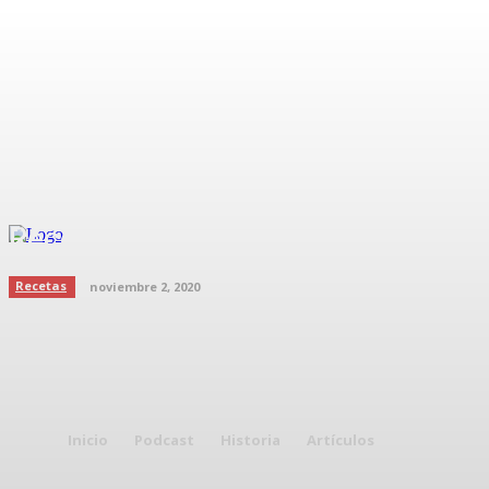
Receta para smoothie de calabaza
Recetas
noviembre 2, 2020
Inicio
Podcast
Historia
Artículos