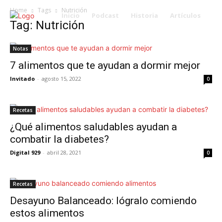
Home
Tags
Nutrición
Inicio
Podcast
Historia
Artículos
Tag: Nutrición
Notas
7 alimentos que te ayudan a dormir mejor
Invitado
-
agosto 15, 2022
0
Recetas
¿Qué alimentos saludables ayudan a
combatir la diabetes?
Digital 929
-
abril 28, 2021
0
Recetas
Desayuno Balanceado: lógralo comiendo
estos alimentos