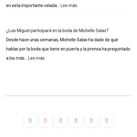
casa
en esta importante velada...
Lee más
:
de
Gloria
los
Estefan
famosos
entra
¿Luis Miguel participará en la boda de Michelle Salas?
al
Salón
Desde hace unas semanas, Michelle Salas ha dado de qué
de
hablar por la boda que tiene en puerta y la prensa ha preguntado
la
Fama
a los más...
Lee más
:
de
¿Luis
Compositores
Miguel
participará
en
la
boda
de
Michelle
Salas?