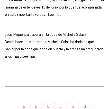
La cantante de origen cubano, Gloria Estefan, fue galardonada la
de
mañana de este jueves 15 de junio, por lo que fue acompañada
La
casa
en esta importante velada...
Lee más
:
de
Gloria
los
Estefan
famosos
entra
¿Luis Miguel participará en la boda de Michelle Salas?
al
Salón
Desde hace unas semanas, Michelle Salas ha dado de qué
de
hablar por la boda que tiene en puerta y la prensa ha preguntado
la
Fama
a los más...
Lee más
:
de
¿Luis
Compositores
Miguel
participará
en
la
boda
de
Michelle
Salas?