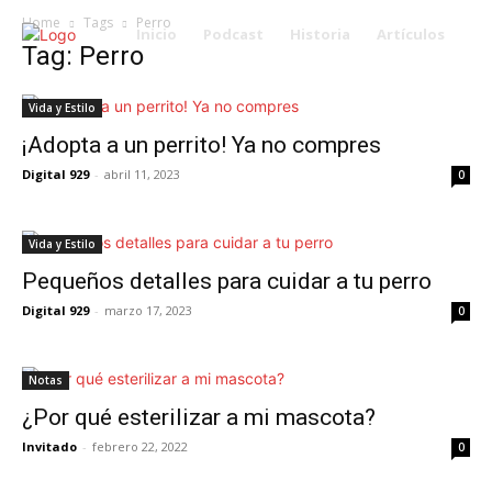
Home
Tags
Perro
Inicio
Podcast
Historia
Artículos
Tag: Perro
Vida y Estilo
¡Adopta a un perrito! Ya no compres
Digital 929
-
abril 11, 2023
0
Vida y Estilo
Pequeños detalles para cuidar a tu perro
Digital 929
-
marzo 17, 2023
0
Notas
¿Por qué esterilizar a mi mascota?
Invitado
-
febrero 22, 2022
0