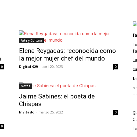
Inicio
Podcast
Historia
Artículos
More
Arte y Cultura
Lo
Elena Reygadas: reconocida como
f
a
la mejor mujer chef del mundo
La
Digital 929
-
abril 20, 2023
0
0
ca
ta
Notas
re
Jaime Sabines: el poeta de
Chiapas
Invitado
-
marzo 25, 2022
0
Gl
C
0
La