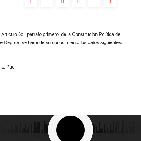
Artículo 6o., párrafo primero, de la Constitución Política de
 Réplica, se hace de su conocimiento los datos siguientes:
la, Pue.
dos los Derechos Reservados 2023 - Grupo Oro - La Romántica 92.