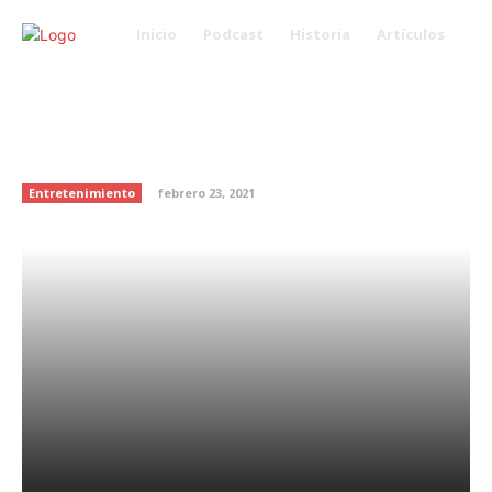
Inicio
Podcast
Historia
Artículos
Conoce la historia de “Este
Hombre” el rostro con el que
miles de persona sueñan
Entretenimiento
febrero 23, 2021